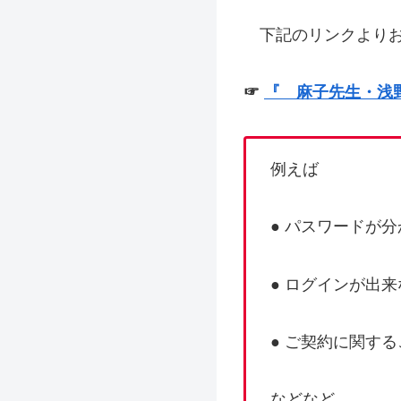
下記のリンクよりお
☞
『 麻子先生・浅
例えば
● パスワードが
● ログインが出来
● ご契約に関す
などなど