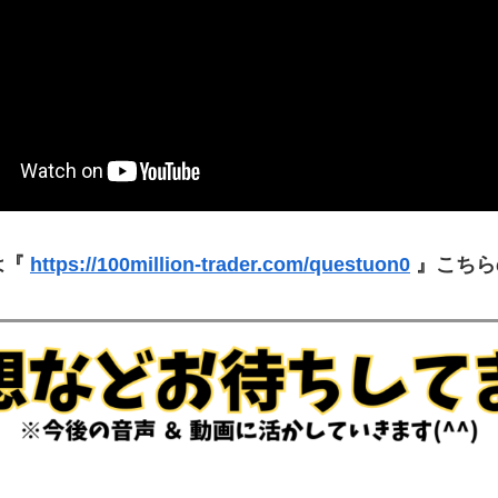
は『
https://100million-trader.com/questuon0
』こちら